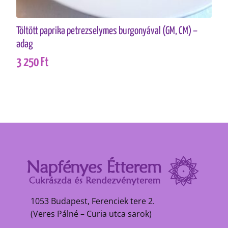
Töltött paprika petrezselymes burgonyával (GM, CM) –
adag
3 250
Ft
1053 Budapest, Ferenciek tere 2.
(Veres Pálné – Curia utca sarok)