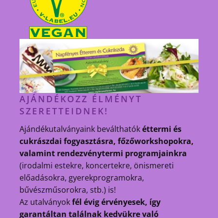
AJÁNDÉKOZZ ÉLMÉNYT
SZERETTEIDNEK!
Ajándékutalványaink beválthatók
éttermi és
cukrászdai fogyasztásra, főzőworkshopokra,
valamint rendezvénytermi programjainkra
(irodalmi estekre, koncertekre, önismereti
előadásokra, gyerekprogramokra,
bűvészműsorokra, stb.) is!
Az utalványok
fél évig érvényesek, így
garantáltan találnak kedvükre való