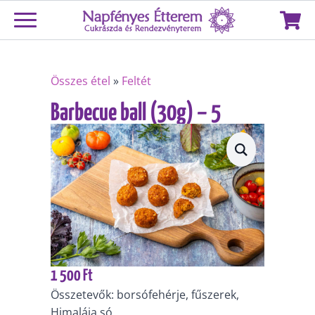
Összes étel
»
Feltét
Barbecue ball (30g) – 5
db/adag
1 500
Ft
Összetevők: borsófehérje, fűszerek,
Himalája só