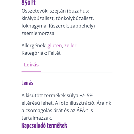
850
Ft
Összetevők: szejtán (búzahús:
királybúzaliszt, tönkölybúzaliszt,
fokhagyma, fűszerek, zabpehely)
zsemlemorzsa
Allergének:
glutén
,
zeller
Kategóriák: Feltét
Leírás
Leírás
A kisütött termékek súlya +/- 5%
eltérésű lehet. A fotó illusztráció. Áraink
a csomagolás árát és az ÁFÁ-t is
tartalmazzák.
Kapcsolodó termékek