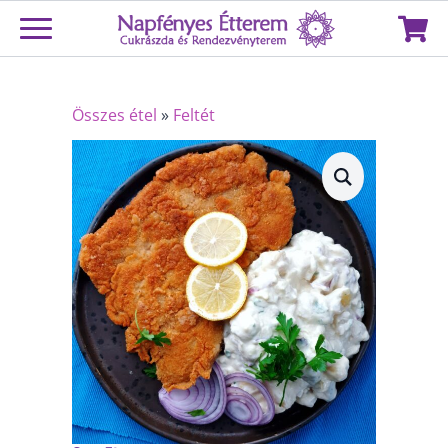
Összes étel
»
Feltét
Rántott szejtánszelet – 1 db