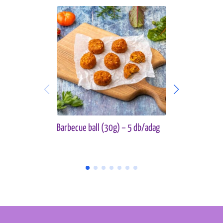
Barbecue ball (30g) – 5 db/adag
Veggie ball 