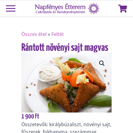
Összes étel
»
Feltét
Rántott növényi sajt magvas
bundában – 2 db/adag
1 900
Ft
Összetevők: királybúzaliszt, növényi sajt,
fűszerek, fokhagyma, szezámmag,