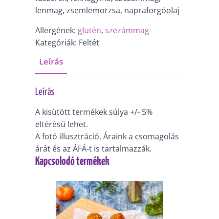
lenmag, zsemlemorzsa, napraforgóolaj
Allergének:
glutén
,
szezámmag
Kategóriák: Feltét
Leírás
Leírás
A kisütött termékek súlya +/- 5%
eltérésű lehet.
A fotó illusztráció. Áraink a csomagolás
árát és az ÁFÁ-t is tartalmazzák.
Kapcsolodó termékek