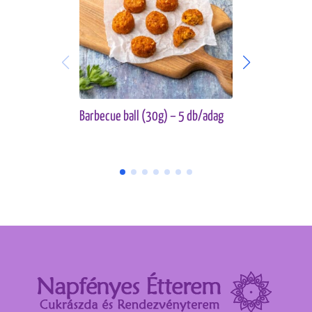
Barbecue ball (30g) – 5 db/adag
Veggie ball 