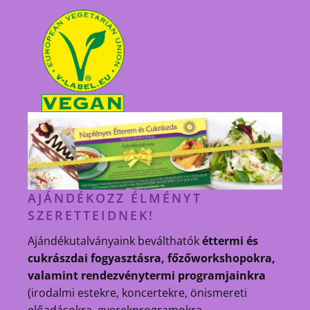
AJÁNDÉKOZZ ÉLMÉNYT
SZERETTEIDNEK!
Ajándékutalványaink beválthatók
éttermi és
cukrászdai fogyasztásra, főzőworkshopokra,
valamint rendezvénytermi programjainkra
(irodalmi estekre, koncertekre, önismereti
előadásokra, gyerekprogramokra,