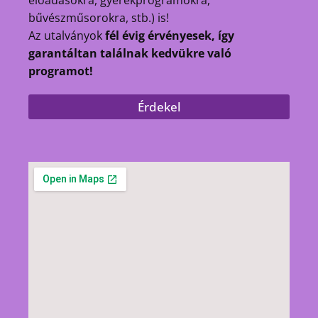
bűvészműsorokra, stb.) is!
Az utalványok
fél évig érvényesek, így
garantáltan találnak kedvükre való
programot!
Érdekel