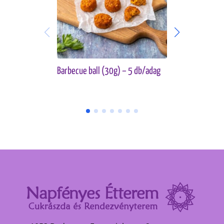
Barbecue ball (30g) – 5 db/adag
Currys köles
db/adag