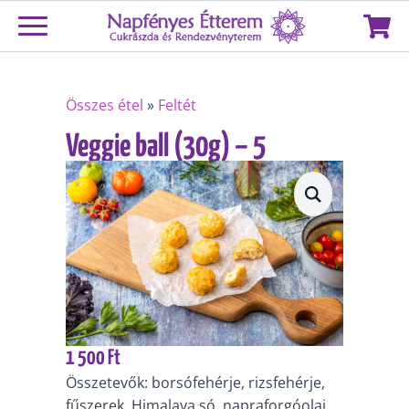
Összes étel
»
Feltét
Veggie ball (30g) – 5
db/adag
1 500
Ft
Összetevők: borsófehérje, rizsfehérje,
fűszerek, Himalaya só, napraforgóolaj