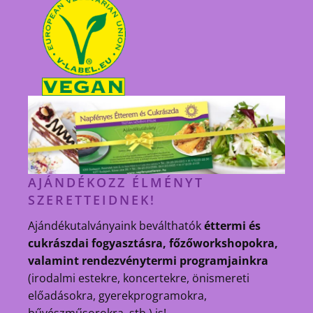
AJÁNDÉKOZZ ÉLMÉNYT
SZERETTEIDNEK!
Ajándékutalványaink beválthatók
éttermi és
cukrászdai fogyasztásra, főzőworkshopokra,
valamint rendezvénytermi programjainkra
(irodalmi estekre, koncertekre, önismereti
előadásokra, gyerekprogramokra,
bűvészműsorokra, stb.) is!